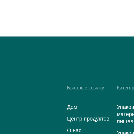
Быстрые ссылки
Катего
Дом
Упако
матер
Центр продуктов
пищев
O нас
Упако