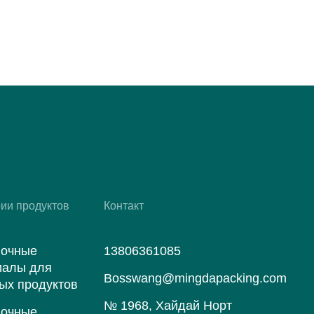
рии продуктов
Контакт
вочные
13806361085
иалы для
Bosswang@mingdapacking.com
ых продуктов
№ 1968, Хайдай Норт
вочные