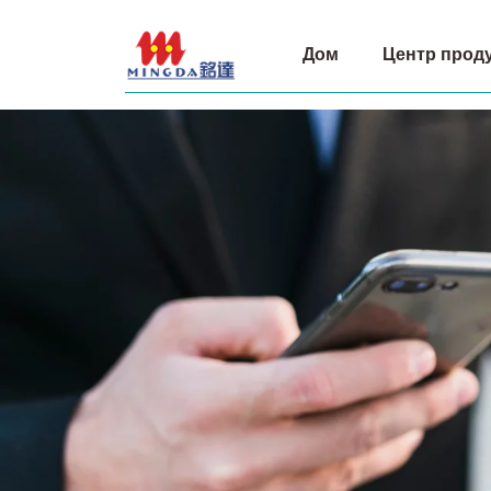
Компания
Дом
Центр прод
Shandong
Mingda
Packaging
Products
Co.,
Ltd.