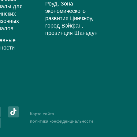
Роуд, Зона
иалы для
экономического
инских
развития Цинчжоу,
язочных
город Вэйфан,
иалов
провинция Шаньдун
евные
бности
Карта сайта
политика конфиденциальности