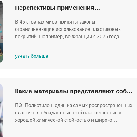
Перспективы применения
лакокрасочных материалов без
В 45 странах мира приняты законы,
содержания пластика
ограничивающие использование пластиковых
покрытий. Например, во Франции с 2025 года
запрещена продажа бумажных стаканчиков с
полиэтиленовым покрытием. В Китае «Положения
узнать больше
об ограничении чрезмерной упаковки товаров»,
вступившие в силу в 2025 году, требуют, чтобы доля
неразлагаемых пластиковых покрытий в
материалах, контактирующих с пищевыми
продуктами, составляла ≤5%.
Какие материалы представляют собой
ПЭ, HDPE, LLDPE, LDPE, ПП, CPP, OPP
ПЭ: Полиэтилен, один из самых распространенных
и VMPET?
пластиков, обладает высокой пластичностью и
хорошей химической стойкостью и широко
используется в упаковке, контейнерах и т. д.