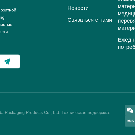
матер
Hовости
позитной
медиц
ing
Связаться с нами
перев
чистые,
матер
асти
Ежедн
потре
 Packaging Products Co., Ltd.
Техническая поддержка: