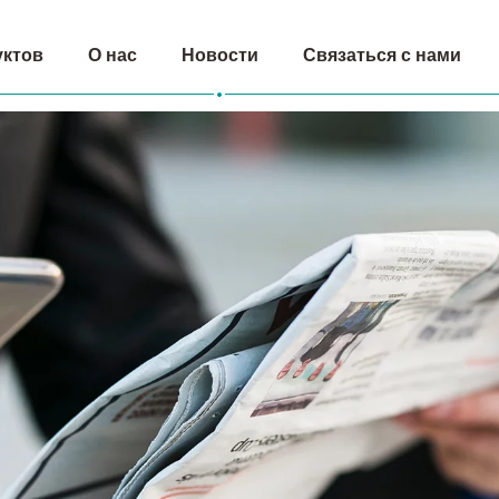
уктов
O нас
Hовости
Связаться с нами