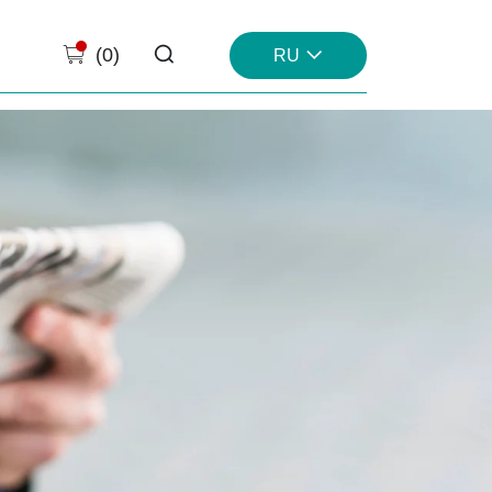
(
0
)
RU