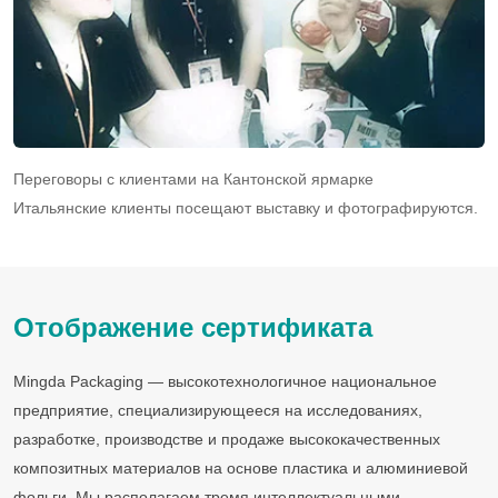
Введен в эксплуатацию новый завод в Зоне экономического
Участие в Гонконгской выставке упаковки
Переговоры с клиентами на Кантонской ярмарке
Ведение деловых переговоров с нигерийскими клиентами в
Клиенты из Бенина приезжают в нашу компанию, чтобы
Агентство новостей «Синьхуанет» пригласило г-на Вана из
Выставка упаковки Восток
Чикагская выставка гостиничного оборудования
Кантонская ярмарка
PLMA Netherlands Private Label Exhibition
развития
Тестирование оборудования с французскими заказчиками
Итальянские клиенты посещают выставку и фотографируются.
Гуанчжоу
осмотреть товар.
компании дать гостевое интервью.
Отображение сертификата
Mingda Packaging — высокотехнологичное национальное
предприятие, специализирующееся на исследованиях,
разработке, производстве и продаже высококачественных
композитных материалов на основе пластика и алюминиевой
фольги. Мы располагаем тремя интеллектуальными